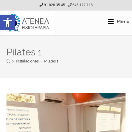
91 828 35 45 -
645 177 116
Abrir barra de herramientas
Menu
Pilates 1
>
Instalaciones
>
Pilates 1