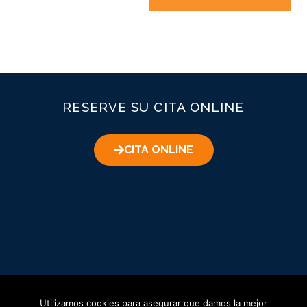
l
t
e
r
n
RESERVE SU CITA ONLINE
a
t
i
CITA ONLINE
v
e
:
Aviso Legal
Política de Privacidad
Política de Cookies
Utilizamos cookies para asegurar que damos la mejor