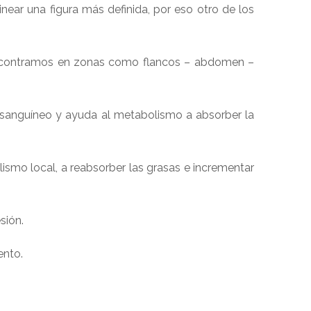
near una figura más definida, por eso otro de los
encontramos en zonas como flancos – abdomen –
o sanguíneo y ayuda al metabolismo a absorber la
lismo local, a reabsorber las grasas e incrementar
sión.
ento.