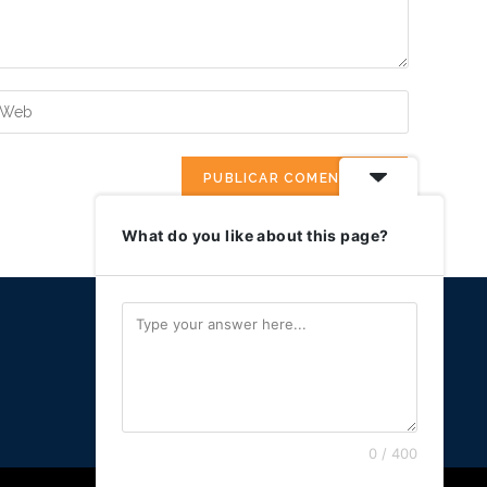
A
l
t
e
r
What do you like about this page?
n
a
t
i
v
e
:
0 / 400